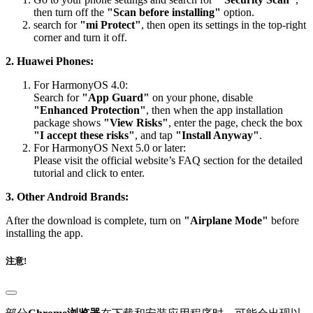
then turn off the
"Scan before installing"
option.
search for
"mi Protect"
, then open its settings in the top-right
corner and turn it off.
2. Huawei Phones:
For HarmonyOS 4.0:
Search for
"App Guard"
on your phone, disable
"Enhanced Protection"
, then when the app installation
package shows
"View Risks"
, enter the page, check the box
"I accept these risks"
, and tap
"Install Anyway"
.
For HarmonyOS Next 5.0 or later:
Please visit the official website’s FAQ section for the detailed
tutorial and click to enter.
3. Other Android Brands:
After the download is complete, turn on
"Airplane Mode"
before
installing the app.
注意!