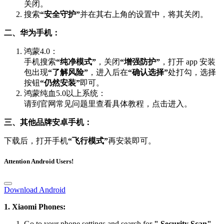
关闭。
搜索
“安全守护”
并在其右上角的设置中，将其关闭。
二、华为手机：
鸿蒙4.0：
手机搜索
“纯净模式”
，关闭
“增强防护”
，打开 app 安装
包出现
“了解风险”
，进入后在
“确认选择”
处打勾，选择
按钮
“仍然安装”
即可。
鸿蒙纯血5.0以上系统：
请到官网常见问题里查看具体教程，点击进入。
三、其他品牌安卓手机：
下载后，打开手机
“飞行模式”
再安装即可。
Attention Android Users!
Download Android
1. Xiaomi Phones:
Go to your phone settings and search for
" Security Scan"
,