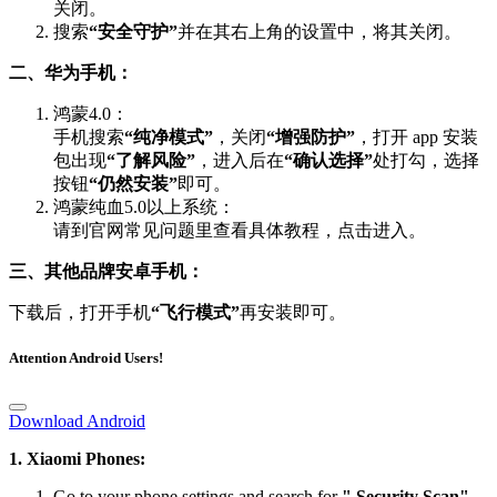
关闭。
搜索
“安全守护”
并在其右上角的设置中，将其关闭。
二、华为手机：
鸿蒙4.0：
手机搜索
“纯净模式”
，关闭
“增强防护”
，打开 app 安装
包出现
“了解风险”
，进入后在
“确认选择”
处打勾，选择
按钮
“仍然安装”
即可。
鸿蒙纯血5.0以上系统：
请到官网常见问题里查看具体教程，点击进入。
三、其他品牌安卓手机：
下载后，打开手机
“飞行模式”
再安装即可。
Attention Android Users!
Download Android
1. Xiaomi Phones:
Go to your phone settings and search for
" Security Scan"
,