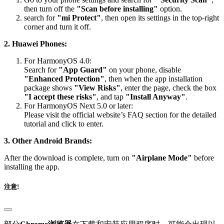
then turn off the
"Scan before installing"
option.
search for
"mi Protect"
, then open its settings in the top-right
corner and turn it off.
2. Huawei Phones:
For HarmonyOS 4.0:
Search for
"App Guard"
on your phone, disable
"Enhanced Protection"
, then when the app installation
package shows
"View Risks"
, enter the page, check the box
"I accept these risks"
, and tap
"Install Anyway"
.
For HarmonyOS Next 5.0 or later:
Please visit the official website’s FAQ section for the detailed
tutorial and click to enter.
3. Other Android Brands:
After the download is complete, turn on
"Airplane Mode"
before
installing the app.
注意!