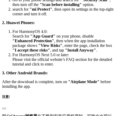
then turn off the
"Scan before installing"
option.
search for
"mi Protect"
, then open its settings in the top-right
corner and turn it off.
2. Huawei Phones:
For HarmonyOS 4.0:
Search for
"App Guard"
on your phone, disable
"Enhanced Protection"
, then when the app installation
package shows
"View Risks"
, enter the page, check the box
"I accept these risks"
, and tap
"Install Anyway"
.
For HarmonyOS Next 5.0 or later:
Please visit the official website’s FAQ section for the detailed
tutorial and click to enter.
3. Other Android Brands:
After the download is complete, turn on
"Airplane Mode"
before
installing the app.
注意!