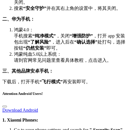
关闭。
搜索
“安全守护”
并在其右上角的设置中，将其关闭。
二、华为手机：
鸿蒙4.0：
手机搜索
“纯净模式”
，关闭
“增强防护”
，打开 app 安装
包出现
“了解风险”
，进入后在
“确认选择”
处打勾，选择
按钮
“仍然安装”
即可。
鸿蒙纯血5.0以上系统：
请到官网常见问题里查看具体教程，点击进入。
三、其他品牌安卓手机：
下载后，打开手机
“飞行模式”
再安装即可。
Attention Android Users!
Download Android
1. Xiaomi Phones:
Go to your phone settings and search for
" Security Scan"
,